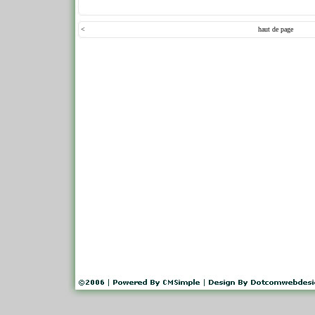
<
haut de page