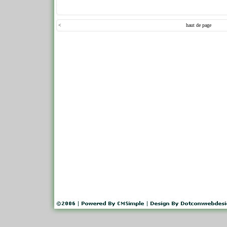
<
haut de page